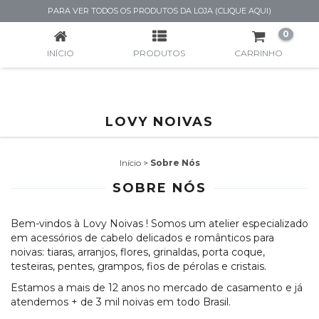
SOBRE NÓS
PARA VER TODOS OS PRODUTOS DA LOJA (CLIQUE AQUI)
0
INÍCIO
PRODUTOS
CARRINHO
LOVY NOIVAS
Início
>
Sobre Nós
SOBRE NÓS
Bem-vindos à Lovy Noivas ! Somos um atelier especializado
em acessórios de cabelo delicados e românticos para
noivas: tiaras, arranjos, flores, grinaldas, porta coque,
testeiras, pentes, grampos, fios de pérolas e cristais.
Estamos a mais de 12 anos no mercado de casamento e já
atendemos + de 3 mil noivas em todo Brasil.