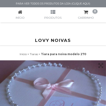
TIARA PARA NOIVA MODELO 270
PARA VER TODOS OS PRODUTOS DA LOJA (CLIQUE AQUI)
0
INÍCIO
PRODUTOS
CARRINHO
LOVY NOIVAS
Início
>
Tiaras
>
Tiara para noiva modelo 270