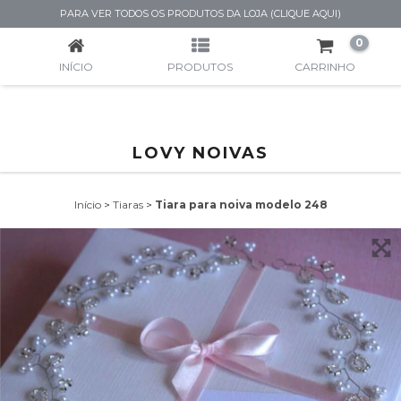
TIARA PARA NOIVA MODELO 248
PARA VER TODOS OS PRODUTOS DA LOJA (CLIQUE AQUI)
0
INÍCIO
PRODUTOS
CARRINHO
LOVY NOIVAS
Início
>
Tiaras
>
Tiara para noiva modelo 248