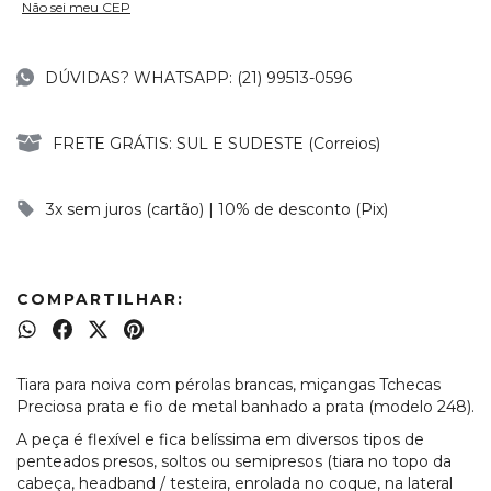
Não sei meu CEP
DÚVIDAS? WHATSAPP: (21) 99513-0596
FRETE GRÁTIS: SUL E SUDESTE (Correios)
3x sem juros (cartão) | 10% de desconto (Pix)
COMPARTILHAR:
Tiara para noiva com pérolas brancas, miçangas Tchecas
Preciosa prata e fio de metal banhado a prata (modelo 248).
A peça é flexível e fica belíssima em diversos tipos de
penteados presos, soltos ou semipresos (tiara no topo da
cabeça, headband / testeira, enrolada no coque, na lateral